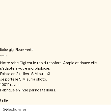
Robe gigi Fleurs verte
Prix
69,00 €
Notre robe Gigi est le top du confort ! Ample et douce elle
s'adapte à votre morphologie.
Existe en 2 tailles : S.M ou L.XL
Je porte le S.M sur la photo.
100% rayon
Fabriqué en Inde par nos tailleurs.
taille