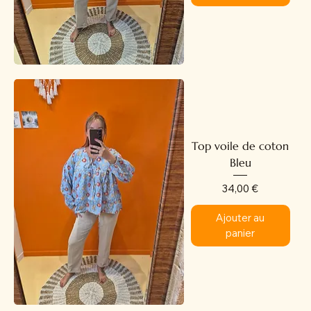
Top voile de coton
Bleu
Prix
34,00 €
Ajouter au
panier