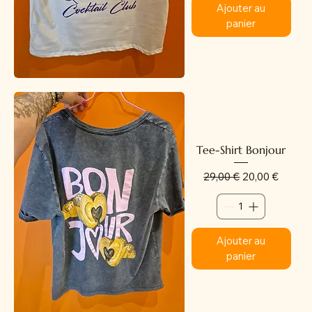
Ajouter au
panier
Tee-Shirt Bonjour
Prix original
Prix promotion
29,00 €
20,00 €
Ajouter au
panier