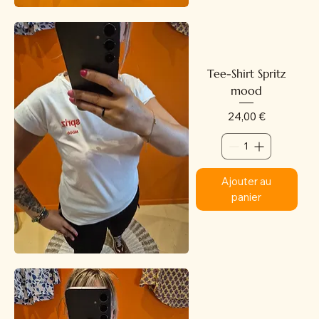
Tee-Shirt Spritz
mood
Prix
24,00 €
Ajouter au
panier