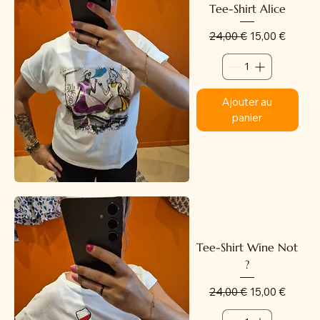
Tee-Shirt Alice
Prix original
Prix promotion
24,00 €
15,00 €
Ajouter au
panier
Tee-Shirt Wine Not
?
Prix original
Prix promotion
24,00 €
15,00 €