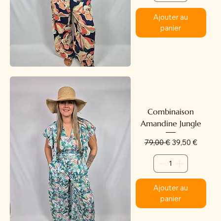
Ajouter au
panier
Combinaison
Amandine Jungle
Prix original
Prix promotion
79,00 €
39,50 €
Ajouter au
panier