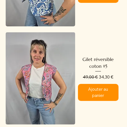
Gilet réversible
coton #5
Prix original
Prix promotion
49,00 €
34,30 €
Ajouter au
panier