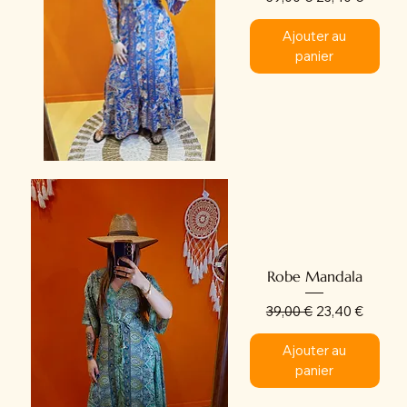
Ajouter au
panier
Robe Mandala
Prix original
Prix promotion
39,00 €
23,40 €
Ajouter au
panier