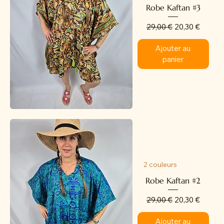
Robe Kaftan #3
Prix original
Prix promotion
29,00 €
20,30 €
Ajouter au
panier
2 couleurs
Robe Kaftan #2
Prix original
Prix promotion
29,00 €
20,30 €
Ajouter au