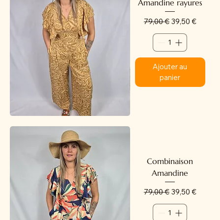
Amandine rayures
Prix original
Prix promotion
79,00 €
39,50 €
Ajouter au
panier
Combinaison
Amandine
Prix original
Prix promotion
79,00 €
39,50 €