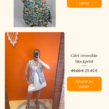
panier
Gilet réversible
blockprint
Prix original
Prix promotion
49,00 €
29,40 €
Ajouter au
panier