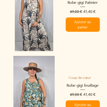
Robe gigi Palmier
Prix original
Prix promotion
69,00 €
41,40 €
Ajouter au
panier
Coup de cœur
Robe gigi feuillage
Prix original
Prix promotion
69,00 €
41,40 €
Ajouter au