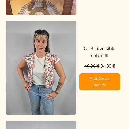
Gilet réversible
coton #1
Prix original
Prix promotion
49,00 €
34,30 €
Ajouter au
panier