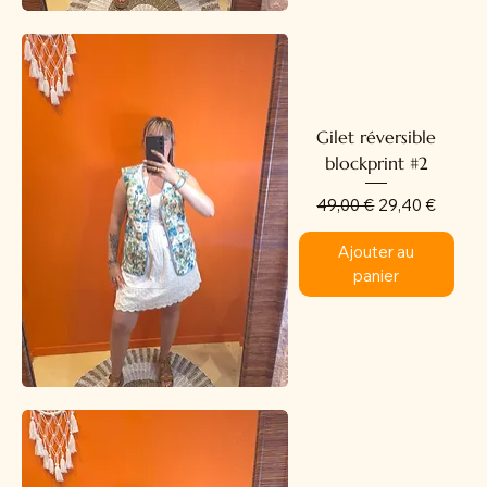
Gilet réversible
blockprint #2
Prix original
Prix promotion
49,00 €
29,40 €
Ajouter au
panier