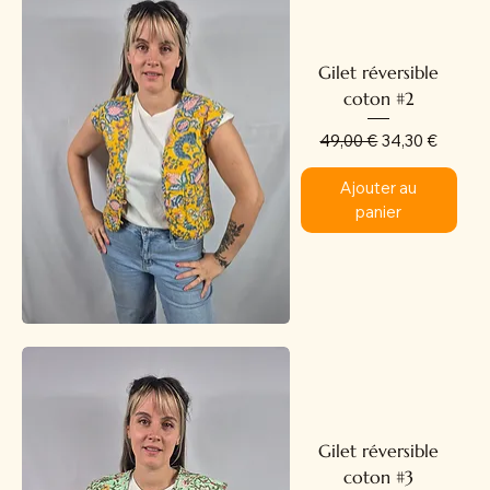
Gilet réversible
coton #2
Prix original
Prix promotion
49,00 €
34,30 €
Ajouter au
panier
Gilet réversible
coton #3