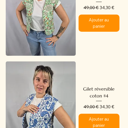
Prix original
Prix promotion
49,00 €
34,30 €
Ajouter au
panier
Gilet réversible
coton #4
Prix original
Prix promotion
49,00 €
34,30 €
Ajouter au
panier