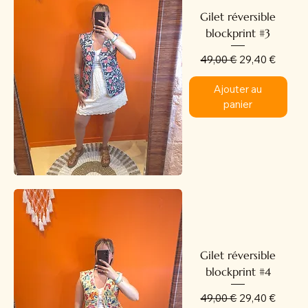
Gilet réversible
blockprint #3
Prix original
Prix promotion
49,00 €
29,40 €
Ajouter au
panier
Gilet réversible
blockprint #4
Prix original
Prix promotion
49,00 €
29,40 €