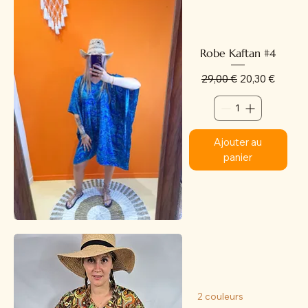
Robe Kaftan #4
Prix original
Prix promotion
29,00 €
20,30 €
Ajouter au
panier
2 couleurs