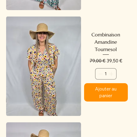
Combinaison
Amandine
Tournesol
Prix original
Prix promotion
79,00 €
39,50 €
Ajouter au
panier