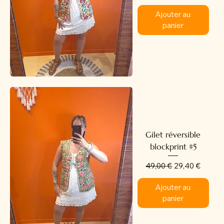
Ajouter au
panier
Gilet réversible
blockprint #5
Prix original
Prix promotion
49,00 €
29,40 €
Ajouter au
panier