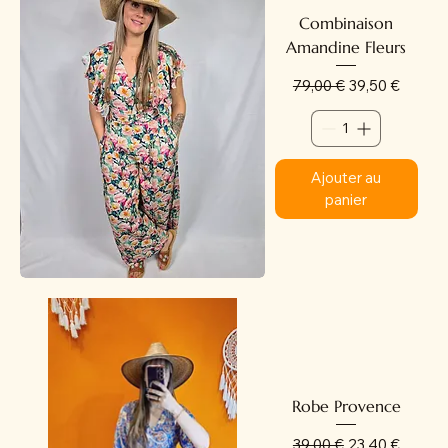
Combinaison
Amandine Fleurs
Prix original
Prix promotion
79,00 €
39,50 €
Ajouter au
panier
Robe Provence
Prix original
Prix promotion
39,00 €
23,40 €