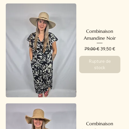
Combinaison
Amandine Noir
Prix original
Prix promotion
79,00 €
39,50 €
Rupture de
stock
Combinaison