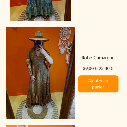
Robe Camargue
Prix original
Prix promotion
39,00 €
23,40 €
Ajouter au
panier