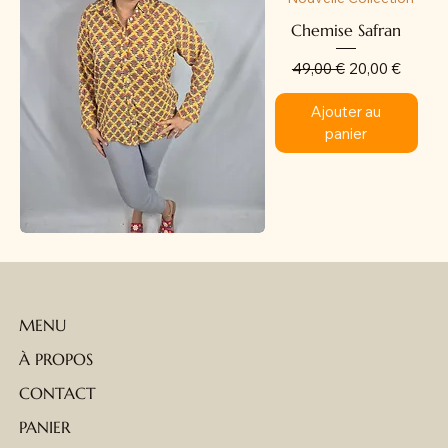
Chemise Safran
Prix original
Prix promotion
49,00 €
20,00 €
Ajouter au
panier
MENU
À PROPOS
CONTACT
PANIER