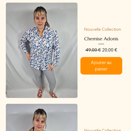
Nouvelle Collection
Chemise Adonis
Prix original
Prix promotion
49,00 €
20,00 €
Ajouter au
panier
Nouvelle Collection