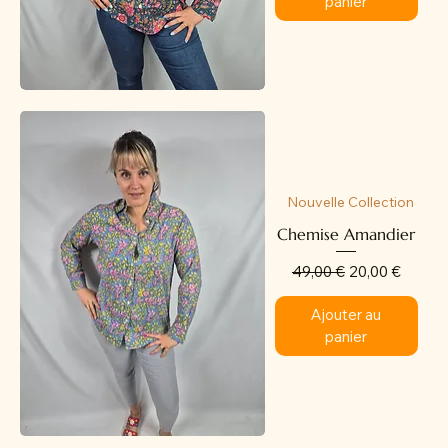
panier
Nouvelle Collection
Chemise Amandier
Prix original
Prix promotion
49,00 €
20,00 €
Ajouter au
panier