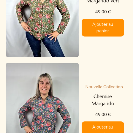
Margarido vert
Prix
49,00 €
Ajouter au
panier
Nouvelle Collection
Chemise
Margarido
Prix
49,00 €
Ajouter au