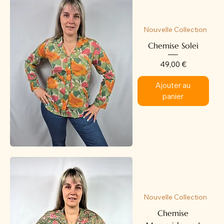
Nouvelle Collection
Chemise Solei
Prix
49,00 €
Ajouter au
panier
Nouvelle Collection
Chemise