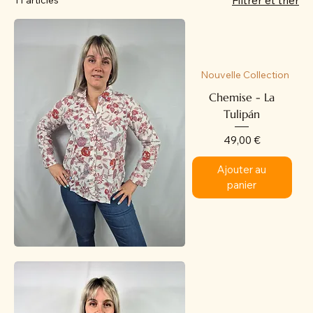
Filtrer et trier
11 articles
Nouvelle Collection
Chemise - La
Tulipán
Prix
49,00 €
Ajouter au
panier