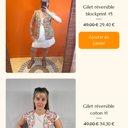
Gilet réversible
blockprint #5
Prix original
Prix promotion
49,00 €
29,40 €
Ajouter au
panier
Gilet réversible
coton #1
Prix original
Prix promotion
49,00 €
34,30 €