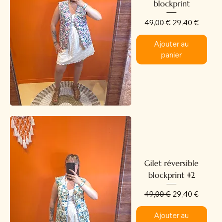
blockprint
Prix original
Prix promotion
49,00 €
29,40 €
Ajouter au
panier
Gilet réversible
blockprint #2
Prix original
Prix promotion
49,00 €
29,40 €
Ajouter au