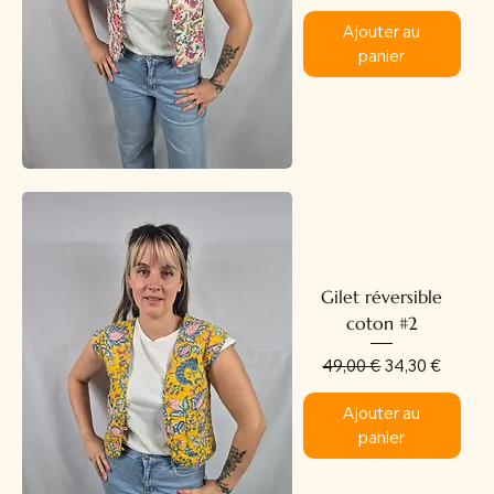
Ajouter au
panier
Gilet réversible
coton #2
Prix original
Prix promotion
49,00 €
34,30 €
Ajouter au
panier