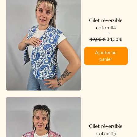
Gilet réversible
coton #4
Prix original
Prix promotion
49,00 €
34,30 €
Ajouter au
panier
Gilet réversible
coton #5