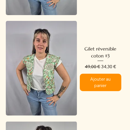
Gilet réversible
coton #3
Prix original
Prix promotion
49,00 €
34,30 €
Ajouter au
panier