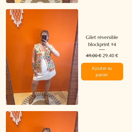
Gilet réversible
blockprint #4
Prix original
Prix promotion
49,00 €
29,40 €
Ajouter au
panier