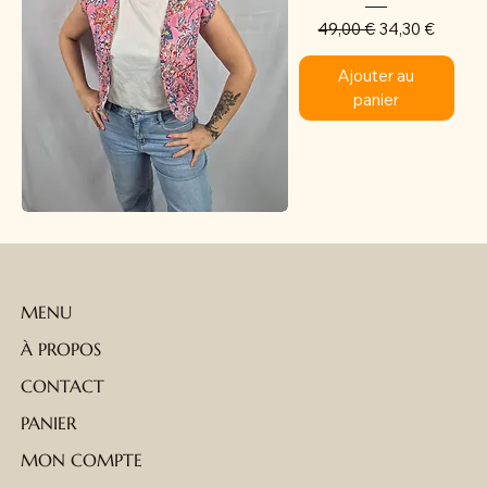
Prix original
Prix promotion
49,00 €
34,30 €
Ajouter au
panier
MENU
À PROPOS
CONTACT
PANIER
MON COMPTE