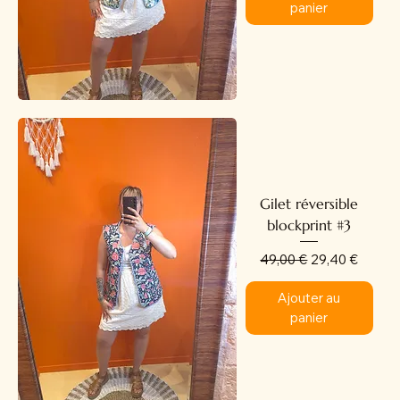
panier
Gilet réversible
blockprint #3
Prix original
Prix promotion
49,00 €
29,40 €
Ajouter au
panier