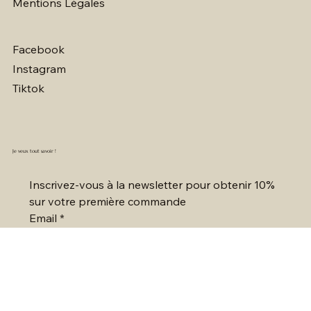
Mentions Légales
Facebook
Instagram
Tiktok
Je veux tout savoir !
Inscrivez-vous à la newsletter pour obtenir 10% 
sur votre première commande
Email
*
Oui, je souhaite recevoir les tendances et les 
offres exclusives !
*
S'inscrire