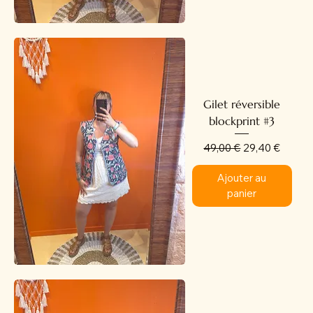
Gilet réversible
blockprint #3
Prix original
Prix promotion
49,00 €
29,40 €
Ajouter au
panier