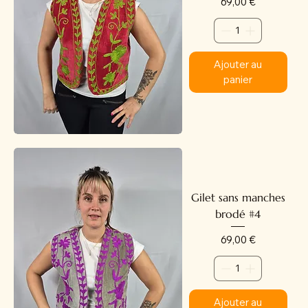
Prix
69,00 €
Ajouter au
panier
Gilet sans manches
brodé #4
Prix
69,00 €
Ajouter au