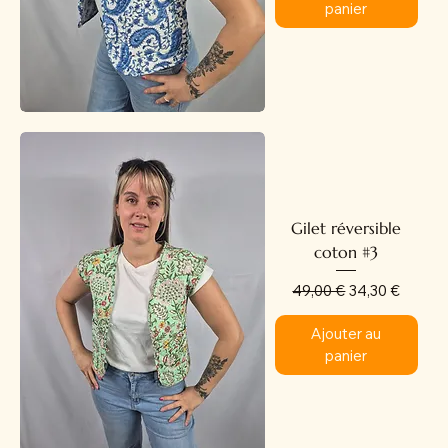
panier
Gilet réversible
coton #3
Prix original
Prix promotion
49,00 €
34,30 €
Ajouter au
panier