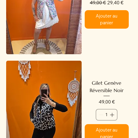
Prix original
Prix promotion
49,00 €
29,40 €
Ajouter au
panier
Gilet Genève
Réversible Noir
Prix
49,00 €
Ajouter au
panier