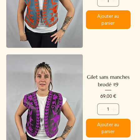
Ajouter au
panier
Gilet sans manches
brodé #9
Prix
69,00 €
Ajouter au
panier