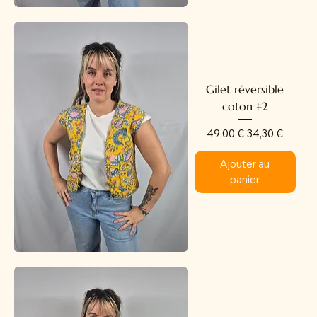
Gilet réversible
coton #2
Prix original
Prix promotion
49,00 €
34,30 €
Ajouter au
panier