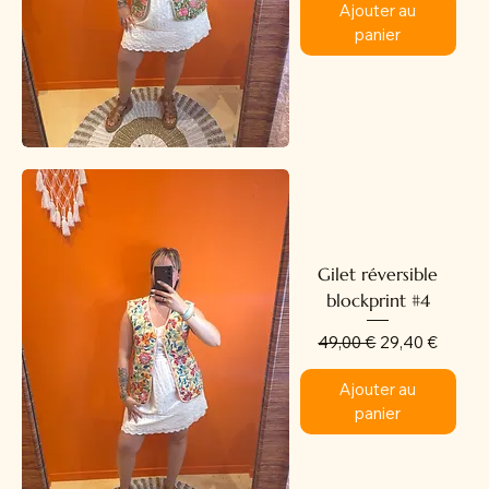
Ajouter au
panier
Gilet réversible
blockprint #4
Prix original
Prix promotion
49,00 €
29,40 €
Ajouter au
panier