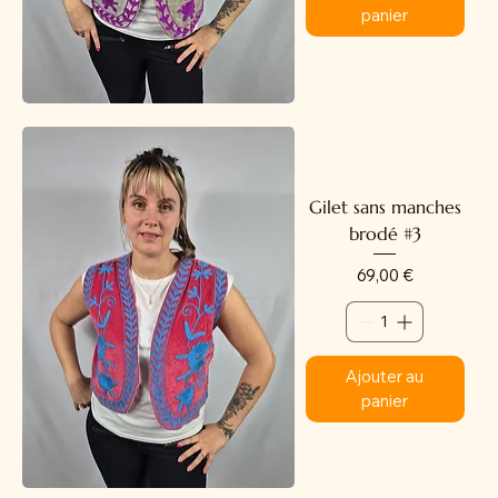
panier
Gilet sans manches
brodé #3
Prix
69,00 €
Ajouter au
panier