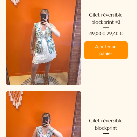
Gilet réversible
blockprint #2
Prix original
Prix promotion
49,00 €
29,40 €
Ajouter au
panier
Gilet réversible
blockprint