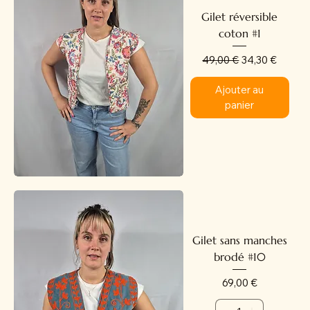
Gilet réversible
coton #1
Prix original
Prix promotion
49,00 €
34,30 €
Ajouter au
panier
Gilet sans manches
brodé #10
Prix
69,00 €