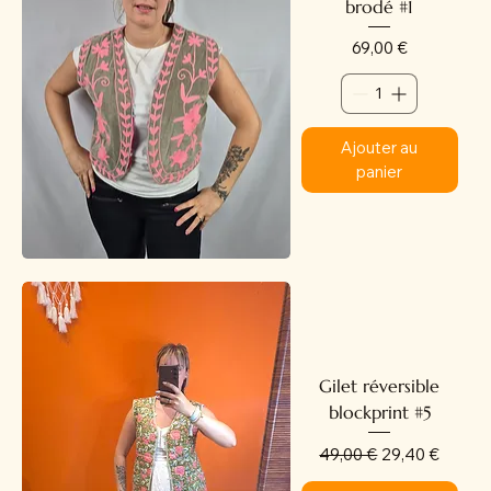
brodé #1
Prix
69,00 €
Ajouter au
panier
Gilet réversible
blockprint #5
Prix original
Prix promotion
49,00 €
29,40 €