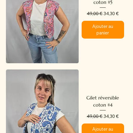
coton #5
Prix original
Prix promotion
49,00 €
34,30 €
Ajouter au
panier
Gilet réversible
coton #4
Prix original
Prix promotion
49,00 €
34,30 €
Ajouter au