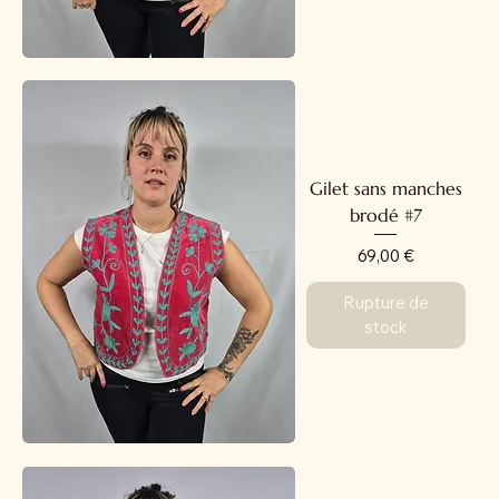
Gilet sans manches
brodé #7
Prix
69,00 €
Rupture de
stock