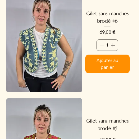
Gilet sans manches
brodé #6
Prix
69,00 €
Ajouter au
panier
Gilet sans manches
brodé #5