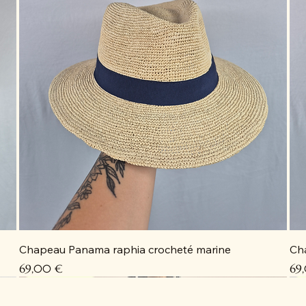
Chapeau Panama raphia crocheté marine
Ch
Prix
Pri
69,00 €
69
Coup de cœur
Coup de cœur
Coup de cœur
Coup de cœur
C
C
C
D