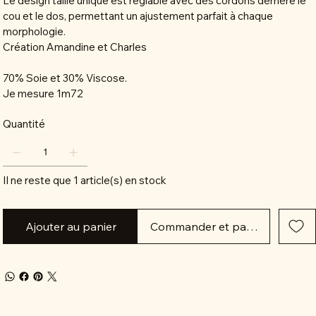
Le design taille unique est réglable avec des cordons derrière le
cou et le dos, permettant un ajustement parfait à chaque
morphologie.
Création Amandine et Charles
70% Soie et 30% Viscose.
Je mesure 1m72
Quantité
Il ne reste que 1 article(s) en stock
Ajouter au panier
Commander et payer