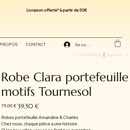
Livraison offerte* à partir de 50€
 PROPOS
CONTACT
Se connecter
Précédent
Suivant
Robe Clara portefeuille
motifs Tournesol
Prix
Prix
39,50 €
79,00 €
d’origine
promotionnel
Robes portefeuille Amandine & Charles
Chez nous, chaque pièce a une histoire.