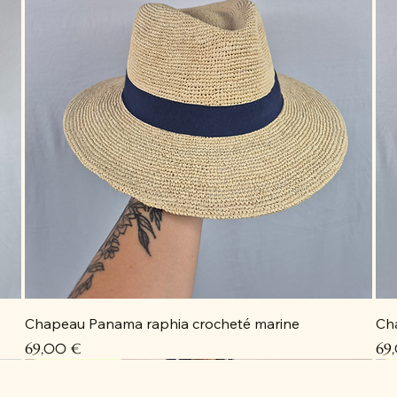
Chapeau Panama raphia crocheté marine
Ch
Prix
Pri
69,00 €
69
Coup de cœur
Coup de cœur
Coup de cœur
Coup de cœur
C
C
C
D