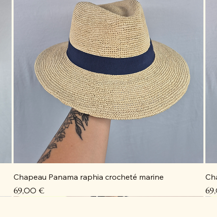
Chapeau Panama raphia crocheté marine
Ch
Prix
Pri
69,00 €
69
Coup de cœur
Coup de cœur
Coup de cœur
Coup de cœur
C
C
C
D