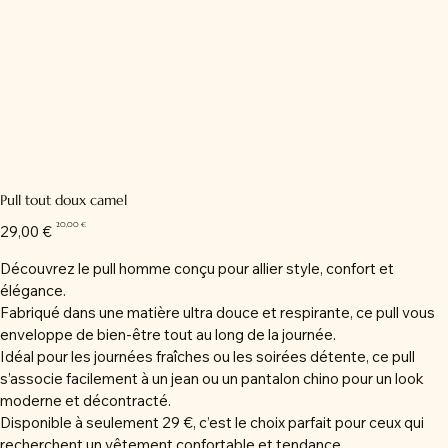
Pull tout doux camel
Prix
Prix
20,00 €
29,00 €
d’origine
promotionnel
Découvrez le pull homme conçu pour allier style, confort et
élégance.
Fabriqué dans une matière ultra douce et respirante, ce pull vous
enveloppe de bien-être tout au long de la journée.
Idéal pour les journées fraîches ou les soirées détente, ce pull
s’associe facilement à un jean ou un pantalon chino pour un look
moderne et décontracté.
Disponible à seulement 29 €, c’est le choix parfait pour ceux qui
recherchent un vêtement confortable et tendance.