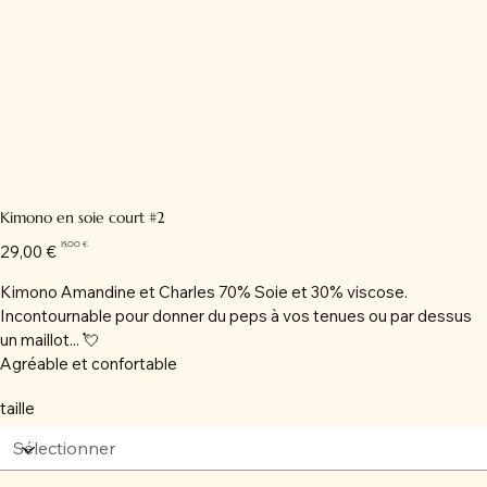
Kimono en soie court #2
Prix
Prix
15,00 €
29,00 €
d’origine
promotionnel
Kimono Amandine et Charles 70% Soie et 30% viscose.
Incontournable pour donner du peps à vos tenues ou par dessus
un maillot... 💘
Agréable et confortable
taille