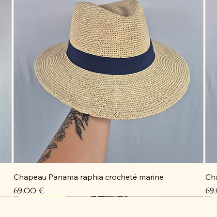
Chapeau Panama raphia crocheté marine
Ch
Prix
Pri
69,00 €
69
Coup de cœur
Coup de cœur
Coup de cœur
Coup de cœur
C
C
C
D