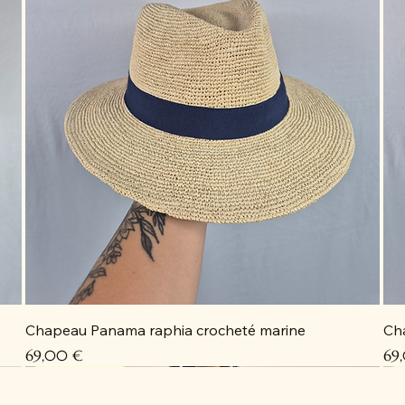
Chapeau Panama raphia crocheté marine
Ch
Prix
Pri
69,00 €
69
Coup de cœur
Coup de cœur
Coup de cœur
Coup de cœur
C
C
C
D