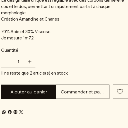
Le design taille unique est réglable avec des cordons derrière le
cou et le dos, permettant un ajustement parfait à chaque
morphologie.
Création Amandine et Charles
70% Soie et 30% Viscose.
Je mesure 1m72
Quantité
Il ne reste que 2 article(s) en stock
Ajouter au panier
Commander et payer