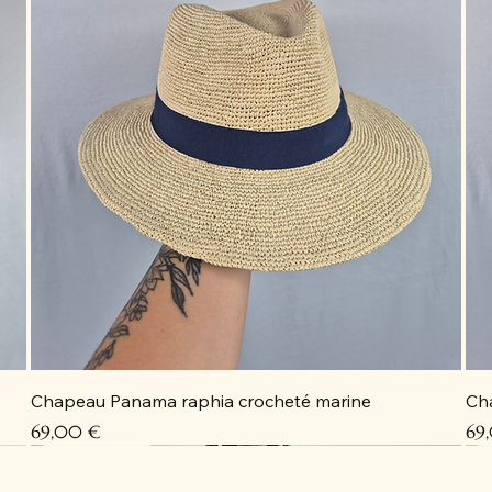
Chapeau Panama raphia crocheté marine
Ch
Prix
Pri
69,00 €
69
Coup de cœur
Coup de cœur
Coup de cœur
Coup de cœur
C
C
C
D