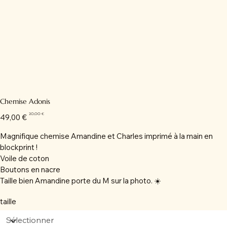
Chemise Adonis
Prix
Prix
20,00 €
49,00 €
d’origine
promotionnel
Magnifique chemise Amandine et Charles imprimé à la main en
blockprint !
Voile de coton
Boutons en nacre
Taille bien Amandine porte du M sur la photo. ☀️
taille