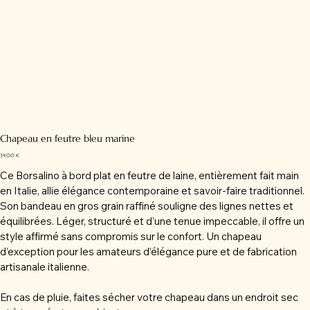
Chapeau en feutre bleu marine
Prix
39,00 €
Ce Borsalino à bord plat en feutre de laine, entièrement fait main
en Italie, allie élégance contemporaine et savoir-faire traditionnel.
Son bandeau en gros grain raffiné souligne des lignes nettes et
équilibrées. Léger, structuré et d’une tenue impeccable, il offre un
style affirmé sans compromis sur le confort. Un chapeau
d’exception pour les amateurs d’élégance pure et de fabrication
artisanale italienne.
En cas de pluie, faites sécher votre chapeau dans un endroit sec