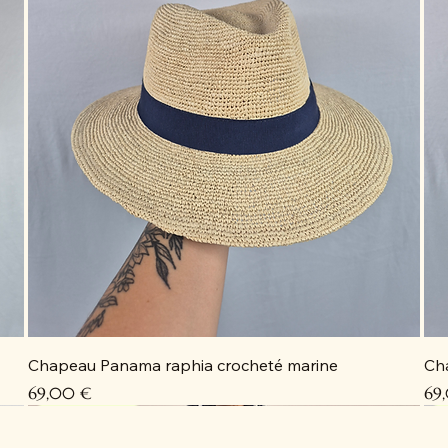
Chapeau Panama raphia crocheté marine
Ch
Prix
Pri
69,00 €
69
Coup de cœur
Coup de cœur
Coup de cœur
Coup de cœur
C
C
C
D