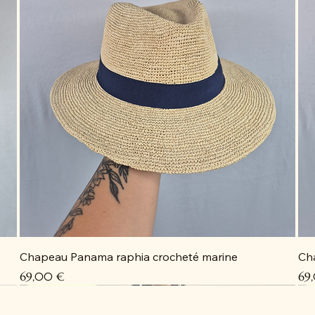
Chapeau Panama raphia crocheté marine
Ch
Prix
Pri
69,00 €
69
Coup de cœur
Coup de cœur
Coup de cœur
Coup de cœur
C
C
C
D