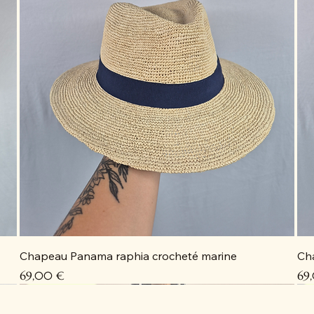
Chapeau Panama raphia crocheté marine
Ch
Prix
Pri
69,00 €
69
Coup de cœur
Coup de cœur
Coup de cœur
Coup de cœur
C
C
C
D