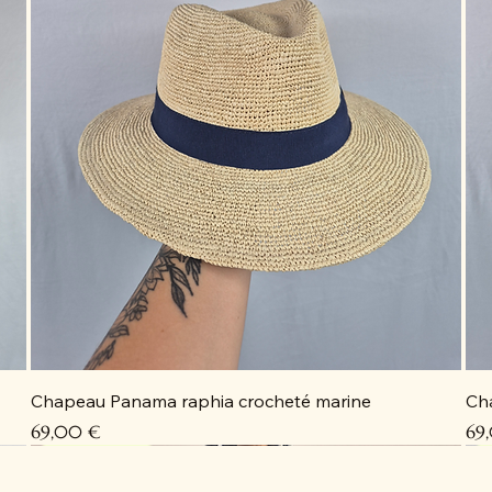
Chapeau Panama raphia crocheté marine
Ch
Prix
Pri
69,00 €
69
Coup de cœur
Coup de cœur
Coup de cœur
Coup de cœur
C
C
C
D