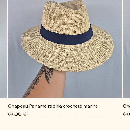
Chapeau Panama raphia crocheté marine
Ch
Prix
Pri
69,00 €
69
Coup de cœur
Coup de cœur
Coup de cœur
Coup de cœur
C
C
C
D