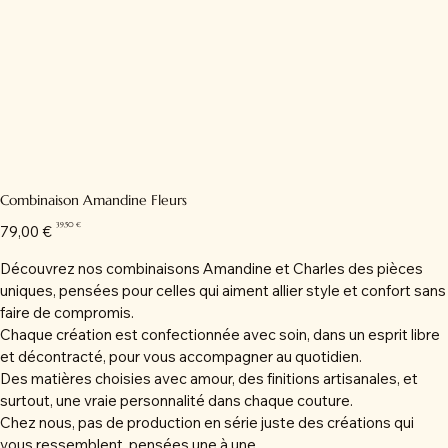
Combinaison Amandine Fleurs
Prix
Prix
39,50 €
79,00 €
d’origine
promotionnel
Découvrez nos combinaisons Amandine et Charles des pièces
uniques, pensées pour celles qui aiment allier style et confort sans
faire de compromis.
Chaque création est confectionnée avec soin, dans un esprit libre
et décontracté, pour vous accompagner au quotidien.
Des matières choisies avec amour, des finitions artisanales, et
surtout, une vraie personnalité dans chaque couture.
Chez nous, pas de production en série juste des créations qui
vous ressemblent, pensées une à une.