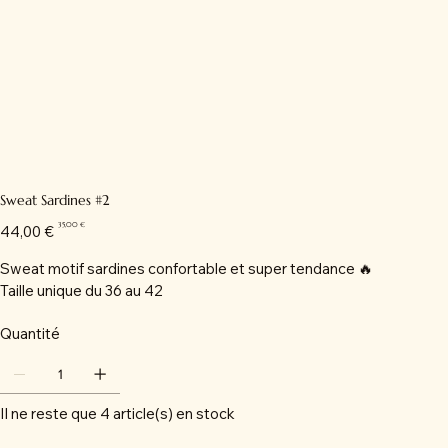
Sweat Sardines #2
Prix
Prix
35,00 €
44,00 €
d’origine
promotionnel
Sweat motif sardines confortable et super tendance 🔥
Taille unique du 36 au 42
Quantité
Il ne reste que 4 article(s) en stock