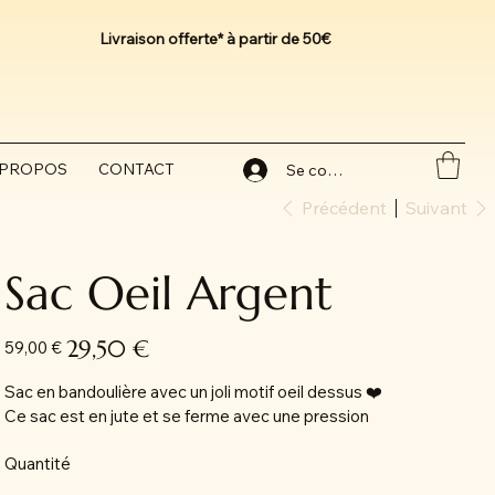
Livraison offerte* à partir de 50€
 PROPOS
CONTACT
Se connecter
Précédent
Suivant
Sac Oeil Argent
Prix
Prix
29,50 €
59,00 €
d’origine
promotionnel
Sac en bandoulière avec un joli motif oeil dessus ❤️
Ce sac est en jute et se ferme avec une pression
Quantité