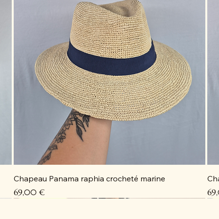
Chapeau Panama raphia crocheté marine
Ch
Prix
Pri
69,00 €
69
Coup de cœur
Coup de cœur
Coup de cœur
Coup de cœur
C
C
C
D