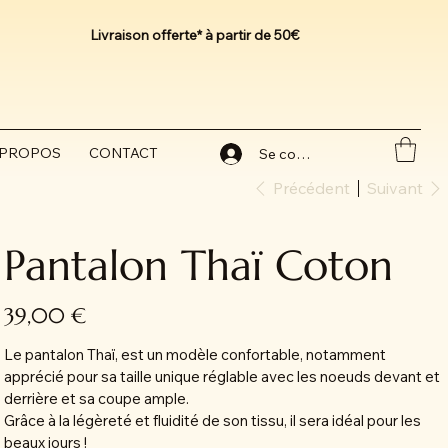
Livraison offerte* à partir de 50€
 PROPOS
CONTACT
Se connecter
Précédent
Suivant
Pantalon Thaï Coton
Prix
39,00 €
Le pantalon Thaï, est un modèle confortable, notamment
apprécié pour sa taille unique réglable avec les noeuds devant et
derrière et sa coupe ample.
Grâce à la légèreté et fluidité de son tissu, il sera idéal pour les
beaux jours !