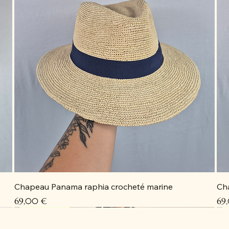
Chapeau Panama raphia crocheté marine
Ch
Prix
Pri
69,00 €
69
Coup de cœur
Coup de cœur
Coup de cœur
Coup de cœur
C
C
C
D