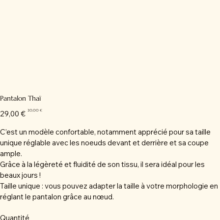
Pantalon Thaï
Prix
Prix
20,00 €
29,00 €
d’origine
promotionnel
C’est un modèle confortable, notamment apprécié pour sa taille
unique réglable avec les noeuds devant et derrière et sa coupe
ample.
Grâce à la légèreté et fluidité de son tissu, il sera idéal pour les
beaux jours !
Taille unique : vous pouvez adapter la taille à votre morphologie en
réglant le pantalon grâce au nœud.
Quantité