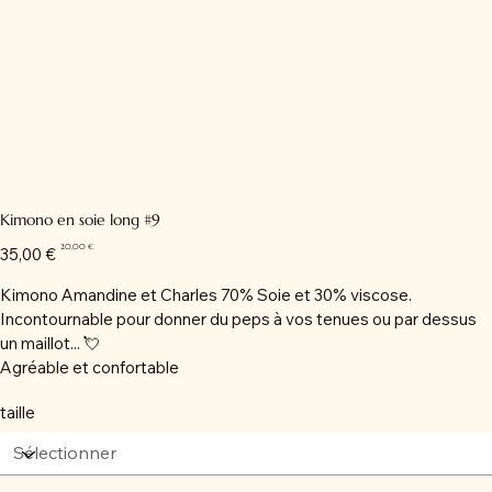
Kimono en soie long #9
Prix
Prix
20,00 €
35,00 €
d’origine
promotionnel
Kimono Amandine et Charles 70% Soie et 30% viscose.
Incontournable pour donner du peps à vos tenues ou par dessus
un maillot... 💘
Agréable et confortable
taille