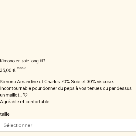
Kimono en soie long #12
Prix
Prix
20,00 €
35,00 €
d’origine
promotionnel
Kimono Amandine et Charles 70% Soie et 30% viscose.
Incontournable pour donner du peps à vos tenues ou par dessus
un maillot... 💘
Agréable et confortable
taille