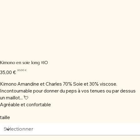
Kimono en soie long #10
Prix
Prix
20,00 €
35,00 €
d’origine
promotionnel
Kimono Amandine et Charles 70% Soie et 30% viscose.
Incontournable pour donner du peps à vos tenues ou par dessus
un maillot... 💘
Agréable et confortable
taille