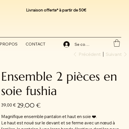
Livraison offerte* à partir de 50€
 PROPOS
CONTACT
Se connecter
Précédent
Suivant
Ensemble 2 pièces en
soie fushia
Prix
Prix
29,00 €
39,00 €
d’origine
promotionnel
Magnifique ensemble pantalon et haut en soie ❤️.
Le haut est noué sur le devant et se ferme avec un nœud à