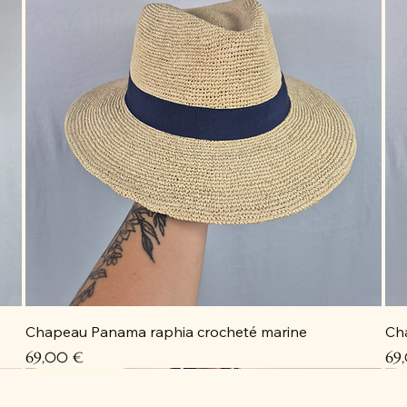
Chapeau Panama raphia crocheté marine
Ch
Prix
Pri
69,00 €
69
Coup de cœur
Coup de cœur
Coup de cœur
Coup de cœur
C
C
C
D