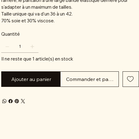
l'arrière, le pantalon à une large bande élastique derrière pour
s'adapter à un maximum de tailles.
Taille unique qui va d'un 36 à un 42.
70% soie et 30% viscose.
Quantité
Il ne reste que 1 article(s) en stock
Ajouter au panier
Commander et payer