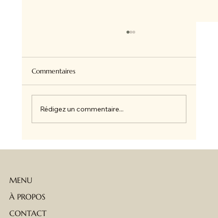
Commentaires
Rédigez un commentaire...
☀️ Chez Amandine et Charles Le concept
store qui fait vibrer Avignon ☀️
MENU
À PROPOS
CONTACT