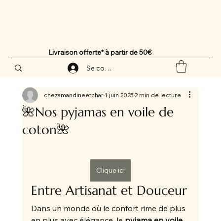
Livraison offerte* à partir de 50€
Se connecter
chezamandineetchar
1 juin 2025
2 min de lecture
🌺Nos pyjamas en voile de
coton🌺
Clique ici
Entre Artisanat et Douceur
Dans un monde où le confort rime de plus 
en plus avec élégance, le 
pyjama en voile 