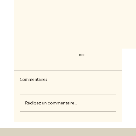
Commentaires
Rédigez un commentaire...
🌸 L'Art de porter le kimono en ville 🌸