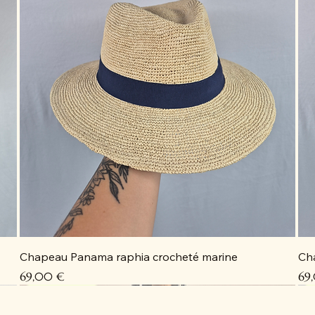
Chapeau Panama raphia crocheté marine
Ch
Prix
Pri
69,00 €
69
Coup de cœur
Coup de cœur
Coup de cœur
Coup de cœur
C
C
C
D