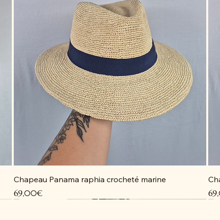
Chapeau Panama raphia crocheté marine
Ch
Price
Pri
69,00€
69
Coup de cœur
Coup de cœur
Coup de cœur
Coup de cœur
C
C
C
D