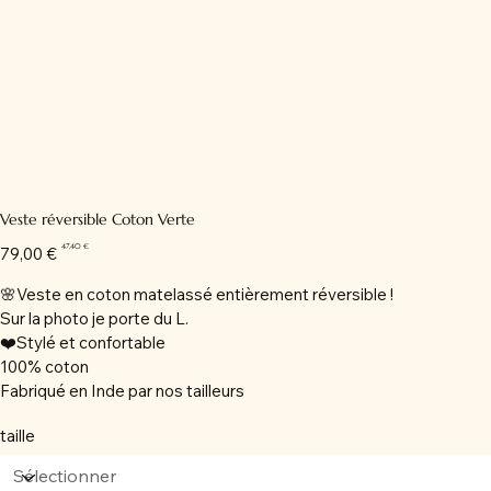
Veste réversible Coton Verte
Prix
Prix
47,40 €
79,00 €
d’origine
promotionnel
🌸Veste en coton matelassé entièrement réversible !
Sur la photo je porte du L.
❤️Stylé et confortable
100% coton
Fabriqué en Inde par nos tailleurs
taille