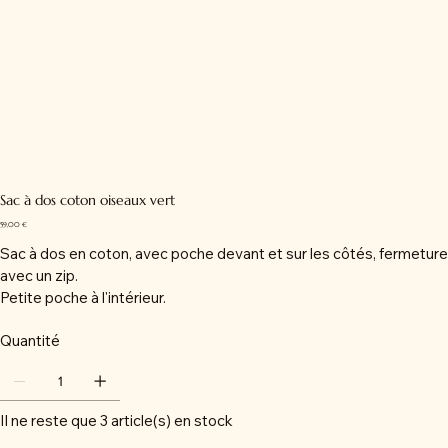
Sac à dos coton oiseaux vert
Prix
59,00 €
Sac à dos en coton, avec poche devant et sur les côtés, fermeture
avec un zip.
Petite poche à l'intérieur.
Quantité
Il ne reste que 3 article(s) en stock