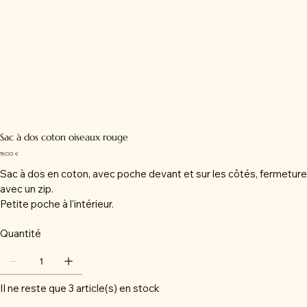
Sac à dos coton oiseaux rouge
Prix
59,00 €
Sac à dos en coton, avec poche devant et sur les côtés, fermeture
avec un zip.
Petite poche à l'intérieur.
Quantité
Il ne reste que 3 article(s) en stock