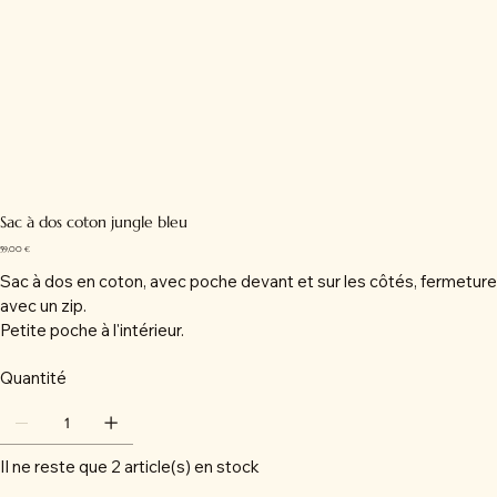
Sac à dos coton jungle bleu
Prix
59,00 €
Sac à dos en coton, avec poche devant et sur les côtés, fermeture
avec un zip.
Petite poche à l'intérieur.
Quantité
Il ne reste que 2 article(s) en stock