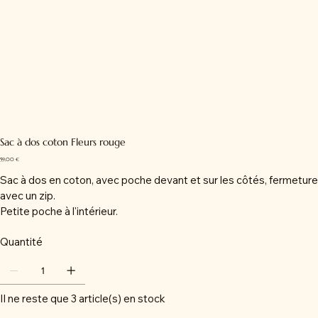
Sac à dos coton Fleurs rouge
Prix
59,00 €
Sac à dos en coton, avec poche devant et sur les côtés, fermeture
avec un zip.
Petite poche à l'intérieur.
Quantité
Il ne reste que 3 article(s) en stock