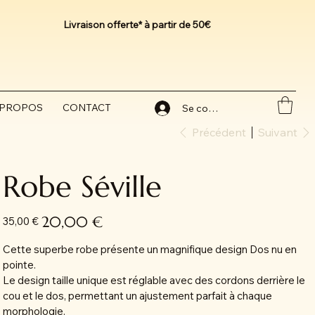
Livraison offerte* à partir de 50€
 PROPOS
CONTACT
Se connecter
Précédent
Suivant
Robe Séville
Prix
Prix
20,00 €
35,00 €
d’origine
promotionnel
Cette superbe robe présente un magnifique design Dos nu en
pointe.
Le design taille unique est réglable avec des cordons derrière le
cou et le dos, permettant un ajustement parfait à chaque
morphologie.