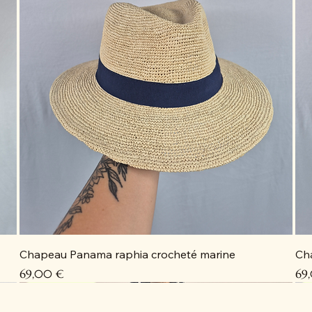
Chapeau Panama raphia crocheté marine
Ch
Prix
Pri
69,00 €
69
Coup de cœur
Coup de cœur
Coup de cœur
Coup de cœur
C
C
C
D