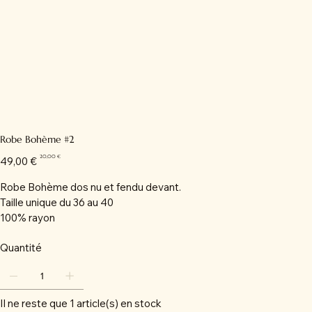
Robe Bohème #2
Prix
Prix
20,00 €
49,00 €
d’origine
promotionnel
Robe Bohème dos nu et fendu devant.
Taille unique du 36 au 40
100% rayon
Quantité
Il ne reste que 1 article(s) en stock