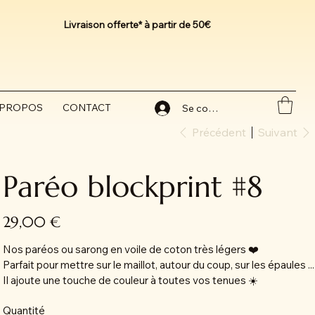
Livraison offerte* à partir de 50€
 PROPOS
CONTACT
Se connecter
Précédent
Suivant
Paréo blockprint #8
Prix
29,00 €
Nos paréos ou sarong en voile de coton très légers ❤️
Parfait pour mettre sur le maillot, autour du coup, sur les épaules ...
Il ajoute une touche de couleur à toutes vos tenues ☀️
Quantité