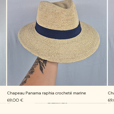
Chapeau Panama raphia crocheté marine
Ch
Prix
Pri
69,00 €
69
Coup de cœur
Coup de cœur
Coup de cœur
Coup de cœur
C
C
C
D