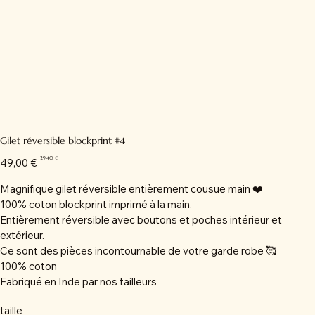
Gilet réversible blockprint #4
Prix
Prix
29,40 €
49,00 €
d’origine
promotionnel
Magnifique gilet réversible entièrement cousue main ❤️
100% coton blockprint imprimé à la main.
Entièrement réversible avec boutons et poches intérieur et
extérieur.
Ce sont des pièces incontournable de votre garde robe 🥰
100% coton
Fabriqué en Inde par nos tailleurs
taille