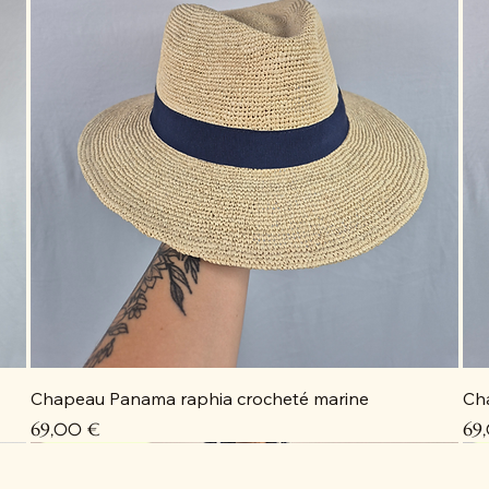
Chapeau Panama raphia crocheté marine
Ch
Prix
Pri
69,00 €
69
Coup de cœur
Coup de cœur
Coup de cœur
Coup de cœur
C
C
C
D