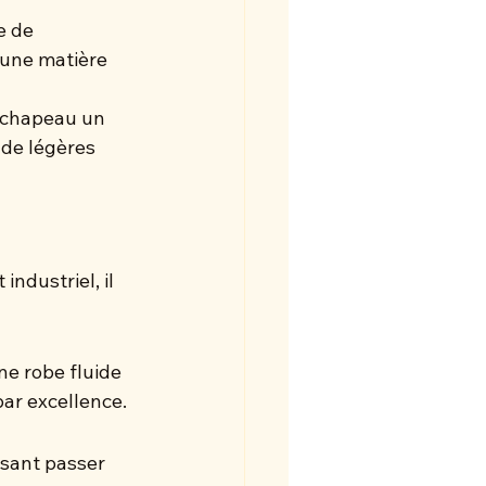
e de 
 une matière 
u chapeau un 
 de légères 
ndustriel, il 
une robe fluide 
par excellence.
ssant passer 