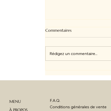
Commentaires
Rédigez un commentaire...
🌸 Nos chapeaux en Feutre🌸
F.A.Q.
MENU
Conditions générales de vente
À PROPOS