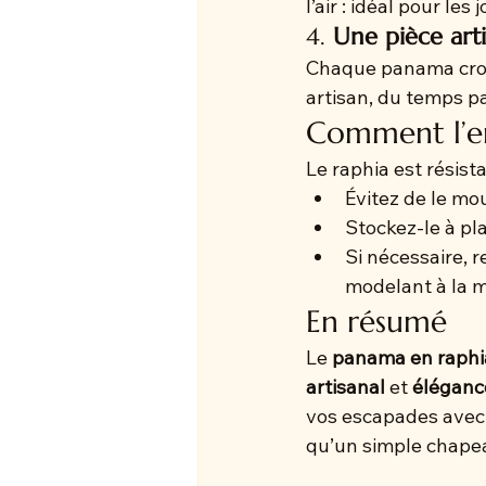
l’air : idéal pour le
4. 
Une pièce art
Chaque panama croche
artisan, du temps p
Comment l’en
Le raphia est résist
Évitez de le m
Stockez-le à pl
Si nécessaire, 
modelant à la m
En résumé
Le 
panama en raphi
artisanal
 et 
éléganc
vos escapades avec st
qu’un simple chapeau