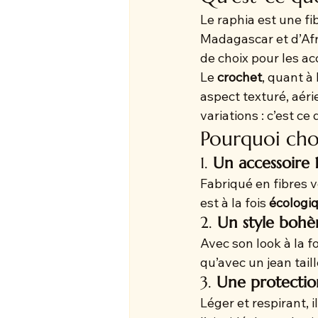
Le raphia est une fi
Madagascar et d’Afri
de choix pour les ac
Le 
crochet
, quant à
aspect texturé, aéri
variations : c’est ce
Pourquoi cho
1. 
Un accessoire
Fabriqué en fibres v
est à la fois 
écologi
2. 
Un style bohè
Avec son look à la fo
qu’avec un jean tail
3. 
Une protection
Léger et respirant, i