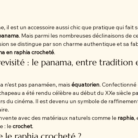
, il est un accessoire aussi chic que pratique qui fait 
panama
. Mais parmi les nombreuses déclinaisons de ce
sion se distingue par son charme authentique et sa fab
a en raphia crocheté
.
evisité : le panama, entre tradition 
ma n’est pas panaméen, mais 
équatorien
. Confectionné 
 chapeau a été rendu célèbre au début du XXe siècle pa
ars du cinéma. Il est devenu un symbole de raffinement
ire.
réinvente avec des matériaux naturels comme le 
raphia
,
 : le 
crochet
.
 le raphia crocheté ?