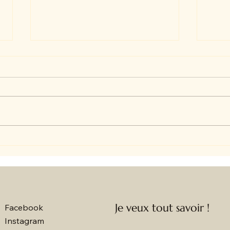
🌸 L
☀️ Chez Amandine et Charles
en vi
Le concept store qui fait
vibrer Avignon ☀️
Je veux tout savoir !
Facebook
Instagram