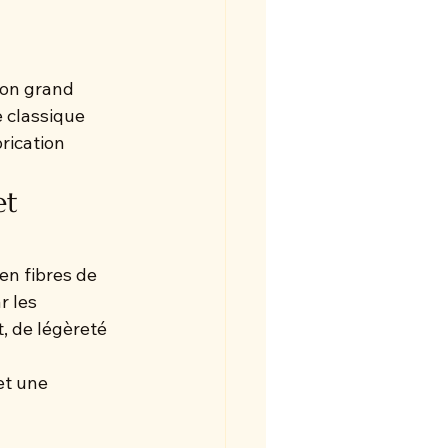
son grand 
 classique 
rication 
et 
en fibres de 
r les 
, de légèreté 
 et une 