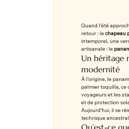
Quand l’été approche
retour : le 
chapeau 
intemporel, une ver
artisanale : le 
panam
Un héritage r
modernité
À l’origine, le pana
palmier toquilla, ce
voyageurs et les st
et de protection sola
Aujourd’hui, il se 
technique ancestrale
Qu’est-ce que