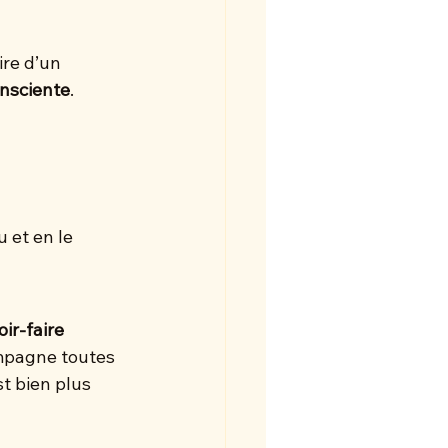
re d’un 
nsciente
.
 et en le 
ir-faire 
ompagne toutes 
st bien plus 