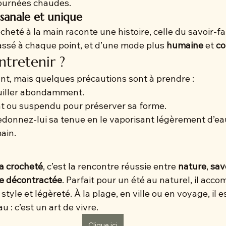
s journées chaudes.
isanale et unique
té à la main raconte une histoire, celle du savoir-fai
assé à chaque point, et d’une mode plus 
humaine
 et 
co
tretenir ?
ant, mais quelques précautions sont à prendre :
ouiller abondamment.
at ou suspendu pour préserver sa forme.
redonnez-lui sa tenue en le vaporisant légèrement d’eau
ain.
a crocheté
, c’est la rencontre réussie entre 
nature
, 
savo
e décontractée
. Parfait pour un été au naturel, il acc
yle et légèreté. À la plage, en ville ou en voyage, il e
 : c’est un art de vivre.
Clique ici