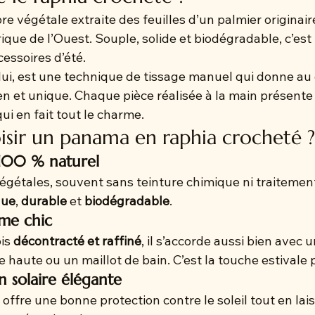
bre végétale extraite des feuilles d’un palmier originair
que de l’Ouest. Souple, solide et biodégradable, c’est
cessoires d’été.
 lui, est une technique de tissage manuel qui donne a
en et unique. Chaque pièce réalisée à la main présente
 qui en fait tout le charme.
isir un panama en raphia crocheté ?
 100 % naturel
égétales, souvent sans teinture chimique ni traitement i
que
, 
durable
 et 
biodégradable
.
me chic
is 
décontracté et raffiné
, il s’accorde aussi bien avec 
le haute ou un maillot de bain. C’est la touche estivale 
 solaire élégante
l offre une bonne protection contre le soleil tout en lai