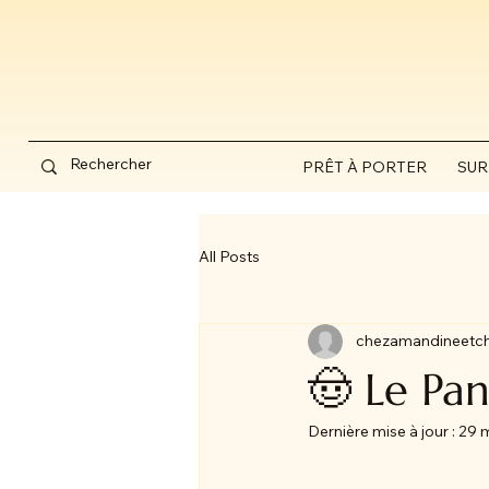
PRÊT À PORTER
SUR
All Posts
chezamandineetc
🤠 Le Pa
Dernière mise à jour :
29 